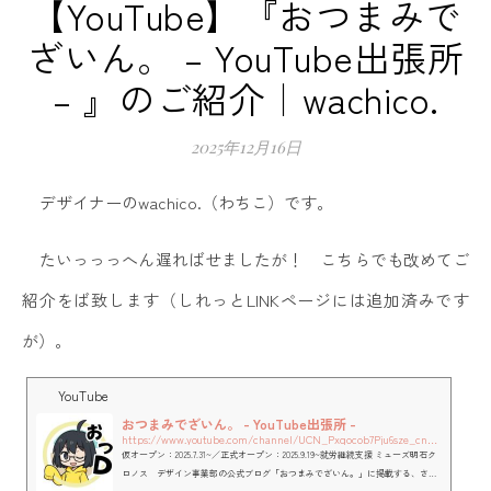
【YouTube】『おつまみで
ざいん。 – YouTube出張所
– 』のご紹介｜wachico.
2025年12月16日
デザイナーのwachico.（わちこ）です。
たいっっっへん遅ればせましたが！ こちらでも改めてご
紹介をば致します（しれっとLINKページには追加済みです
が）。
YouTube
おつまみでざいん。 - YouTube出張所 -
https://www.youtube.com/channel/UCN_Pxqocob7Pju6sze_cnWw
仮オープン：2025.7.31~／正式オープン：2025.9.19~就労継続支援 ミューズ明石ク
ロノス デザイン事業部の公式ブログ「おつまみでざいん。」に掲載する、さま