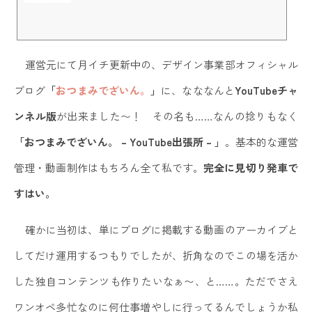
ざまな動画を投稿していく「動画保管庫」「アーカイブ」的なチャンネルです。
ミューズ明石クロノスへの入所を検討されている方だけでなく、デザイン初心
者・未経験の方にも役立つ動画を発信できたら良いな、と思っています。また、
今後は当チャンネルだけのスペシャル動画コンテンツ展開も……？ ゆるっとお
楽しみに〜。※申し訳ありませんが各動画へのコメントは、コメント確認...
運営元にて月イチ更新中の、デザイン事業部オフィシャル
ブログ
「
おつまみでざいん。
」
に、なななんと
YouTubeチャ
ンネル版
が出来ました〜！ その名も……なんの捻りもなく
「おつまみでざいん。 – YouTube出張所 – 」
。基本的な運営
管理・動画制作はもちろん全て私です。
完全に見切り発車で
すはい。
確かに当初は、単にブログに掲載する動画のアーカイブと
してだけ運用するつもりでしたが、折角なのでこの場を活か
した独自コンテンツも作りたいなぁ〜、と……。ただでさえ
ワンオペ多忙なのに何仕事増やしに行ってるんでしょうか私